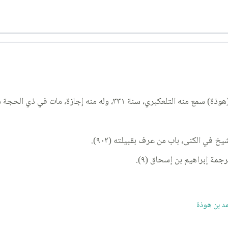
مات في ذي الحجة سنة ٣٣٣، يوم التروية، بجسر نهروان، ودفن بها.
يخ في الكنى، باب من عرف بقبيلته (٩٠٢).
مة إبراهيم بن إسحاق (٩).
د بن هوذة