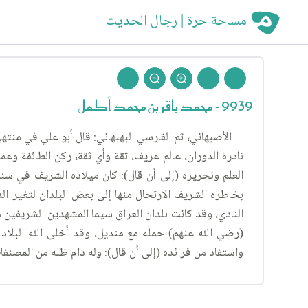
مساحة حرة | رجال الحديث
9939 - محمد باقر بن محمد أكمل
الأصبهاني، ثم الفارسي البهبهاني: قال أبو علي في منتهى
نادرة الدوران، عالم عريف، ثقة وأي ثقة، ركن الطائفة وع
العلم ونحريره (إلى أن قال): كان ميلاده الشريف في سنة
بخاطره الشريف الارتحال منها إلى بعض البلدان لتغير الد
النادي، وقد كانت بلدان العراق سيما المشهدين الشريفين 
(رضي الله عنهم) حمله مع منديل، وقد أخلى الله البلاد
واستفاد من فرائده (إلى أن قال): وله دام ظله من المصن