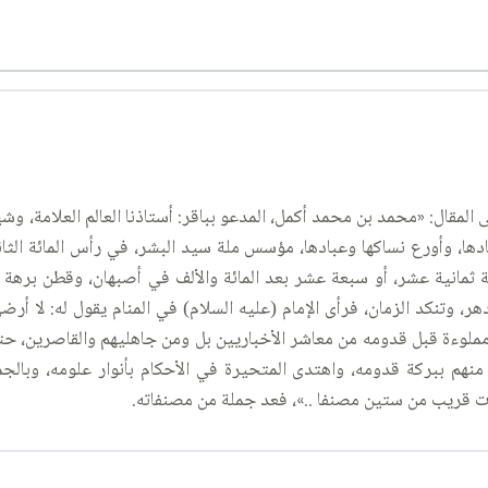
 المقال: «محمد بن محمد أكمل، المدعو بباقر: أستاذنا العالم العلامة، وشيخ
مادها، وأورع نساكها وعبادها، مؤسس ملة سيد البشر، في رأس المائة الث
 ثمانية عشر، أو سبعة عشر بعد المائة والألف في أصبهان، وقطن برهة في
هر، وتنكد الزمان، فرأى الإمام (عليه السلام) في المنام يقول له: لا أ
مملوءة قبل قدومه من معاشر الأخباريين بل ومن جاهليهم والقاصرين، حت
 منهم ببركة قدومه، واهتدى المتحيرة في الأحكام بأنوار علومه، وبالج
فات قريب من ستين مصنفا ..»، فعد جملة من مصنفاته.