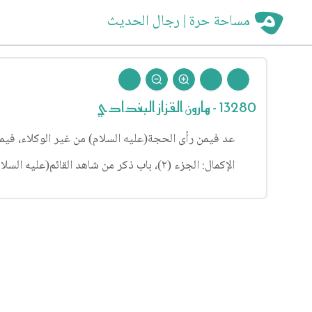
مساحة حرة | رجال الحديث
13280 - هارون القزاز البغدادي
عد فيمن رأى الحجة(عليه السلام) من غير الوكلاء، في
الإكمال: الجزء (٢)، باب ذكر من شاهد القائم(عليه السلام) (٤٣) ورآه وكلمه، الحديث ١٦.