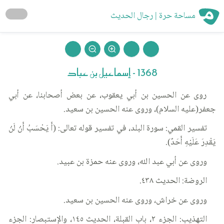
مساحة حرة | رجال الحديث
1368 - إسماعيل بن عباد
روى عن الحسين بن أبي يعقوب، عن بعض أصحابنا، عن أبي
جعفر(عليه السلام)، وروى عنه الحسين بن سعيد.
تفسير القمي: سورة البلد، في تفسير قوله تعالى: (أَ يَحْسَبُ أَنْ لَنْ
يَقْدِرَ عَلَيْهِ أَحَدٌ).
وروى عن أبي عبد الله، وروى عنه حمزة بن عبيد.
الروضة: الحديث ٤٣٨.
وروى عن خراش، وروى عنه الحسين بن سعيد.
التهذيب: الجزء ٢، باب القبلة، الحديث ١٤٥، والإستبصار: الجزء