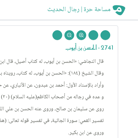
مساحة حرة | رجال الحديث
2741 - الحسن بن أيوب
قال النجاشي: «الحسن بن أيوب، له كتاب أصيل، قال ابن 
وقال الشيخ (١٨٤): «الحسن بن أيوب، له كتاب، رويناه بالإسناد الأول عن حميد، عن أحمد بن ميثم بن أبي نعيم الفضل بن دكين، عنه».
وأراد بالإسناد الأول: أحمد بن عبدون، عن الأنباري، عن 
و عده في رجاله من أصحاب الكاظم(عليه السلام) (٢٠) وطريقه إليه ضعيف بأبي طالب الأنباري.
روى عن سليمان بن صالح، وروى عنه الحسن بن علي الل
تفسير القمي: سورة الجاثية، في تفسير قوله تعالى: (هذا كِتابُنا 
وروى عن ابن بكير.