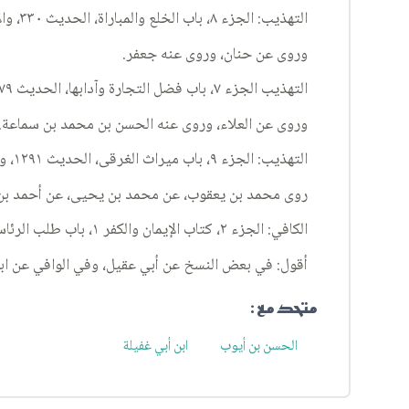
التهذيب: الجزء ٨، باب الخلع والمباراة، الحديث ٣٣٠، والإستبصار: الجزء ٣، باب الخلع، الحديث ١١٣٠.
وروى عن حنان، وروى عنه جعفر.
التهذيب الجزء ٧، باب فضل التجارة وآدابها، الحديث ٧٩.
وروى عن العلاء، وروى عنه الحسن بن محمد بن سماعة.
التهذيب: الجزء ٩، باب ميراث الغرقى، الحديث ١٢٩١، وروى عنه محمد الكاتب، الحديث ١٢٩٧، من الباب المذكور.
روى محمد بن يعقوب، عن محمد بن يحيى، عن أحمد بن 
الكافي: الجزء ٢، كتاب الإيمان والكفر ١، باب طلب الرئاسة ١١٧، الحديث ٥.
أقول: في بعض النسخ عن أبي عقيل، وفي الوافي عن ابن
متحد مع :
الحسن بن أيوب
ابن أبي غفيلة