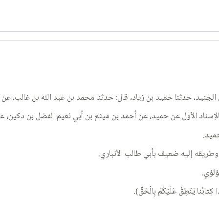
الجنيد، حدثنا حميد بن زياد، قال: حدثنا محمد بن عبد الله بن غالب، عن
حميد.
ؤلؤي.
يَنْطِقُ عَلَيْكُمْ بِالْحَقِّ).