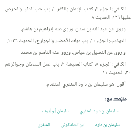
الكافي: الجزء ٢، كتاب الإيمان والكفر ١، باب حب الدنيا والحرص
عليها ١٢٦، الحديث ٨.
وروى عن عبد الله بن سنان، وروى عنه إبراهيم بن هاشم.
التهذيب: الجزء ١٠، باب ديات الأعضاء والجوارح، الحديث ١٠٣٦.
و روى عن الفضيل بن عياض، وروى عنه القاسم بن محمد.
الكافي: الجزء ٥، كتاب المعيشة ٢، باب عمل السلطان وجوائزهم
٣٠، الحديث ١١.
أقول: هو سليمان بن داود المنقري المتقدم.
متحد مع :
سليمان بن داود المنقري
سليمان أبو أيوب
سليمان بن داود
ابن الشاذكوني
المنقري